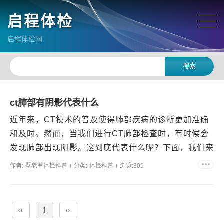
启程体检
启程体检网
ct肺部有阴影代表什么
近年来，CT技术的普及使得肺部疾病的诊断更加准确
和及时。然而，当我们进行CT肺部检查时，有时候会
发现肺部出现阴影。这到底代表什么呢？下面，我们来
详细了解一下。什么是CT肺部阴影？在CT肺部检查
作者:
壁老爷体检科普
分类:
体检科普
浏览:309
中，医生...
‹‹
1
››