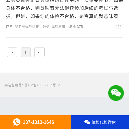
公务员体检是公务员招录过程中的一项重要环节，如果
身体不合格，则意味着无法继续参加后续的考试与选
拔。但是，如果你的体检不合格，是否真的就意味着
“game over”呢？事实上，不是。不合格原因分析公务
作者:
壁老爷体检科普
分类:
体检科普
浏览:375
员...
‹‹
1
››
网站备案号：
浙ICP备14009764号-2
137-1313-1646
体检代检微信