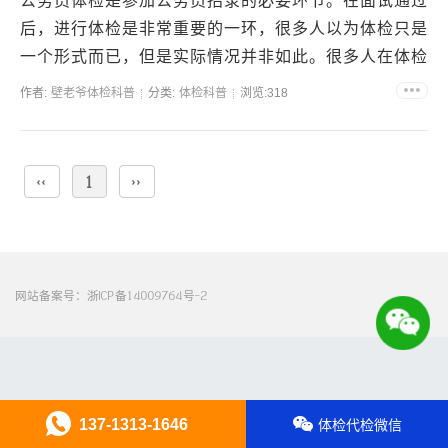
公务员体检是参加公务员招录的必要环节。在面试通过
后，进行体检是非常重要的一环，很多人以为体检只是
一个形式而已，但是实际情况并非如此。很多人在体检
时被判定为不合格，需要进行复检，甚至有些人复检两
作者:
壁老爷体检科普
分类:
体检科普
浏览:318
次或以上...
‹‹
1
››
网站备案号：
浙ICP备14009764号-2
137-1313-1646
体检代检微信