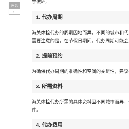
等流程。
评论
0
1. 代办周期
海关体检代办的周期因地而异，不同的城市和代
需要注意的是，在节假日期间，代办周期可能会
2. 提前预约
为确保代办周期的准确性和空间的充足性，建议
3. 所需资料
海关体检代办所需的具体资料因不同城市而异，
件。
4. 代办费用