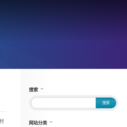
搜索
付
网站分类