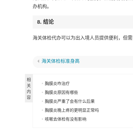
办机构。
8. 结论
海关体检代办可以为出入境人员提供便利，但需
海关体检标准身高
相
胸膜炎咋治疗
关
内
胸膜炎原因有哪些
容
胸膜炎严重了会有什么后果
胸膜炎晚上疼的更明显正常吗
咳嗽去体检有没有影响