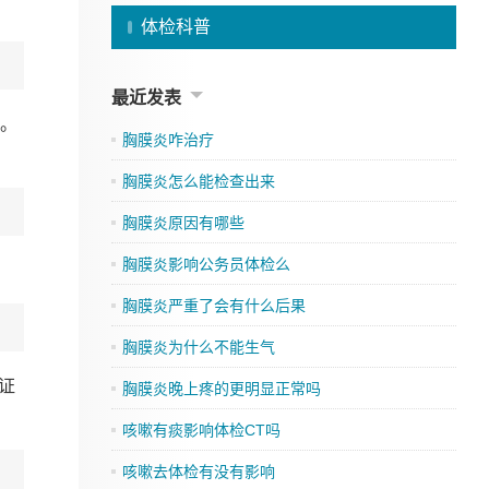
体检科普
最近发表
内。
胸膜炎咋治疗
胸膜炎怎么能检查出来
胸膜炎原因有哪些
胸膜炎影响公务员体检么
胸膜炎严重了会有什么后果
胸膜炎为什么不能生气
证
胸膜炎晚上疼的更明显正常吗
咳嗽有痰影响体检CT吗
咳嗽去体检有没有影响