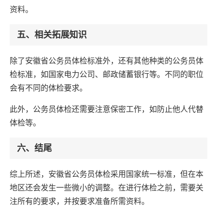
资料。
五、相关拓展知识
除了安徽省公务员体检标准外，还有其他种类的公务员体
检标准，如国家电力公司、邮政储蓄银行等。不同的职位
会有不同的体检要求。
此外，公务员体检还需要注意保密工作，如防止他人代替
体检等。
六、结尾
综上所述，安徽省公务员体检采用国家统一标准，但在本
地区还会发生一些微小的调整。在进行体检之前，需要关
注所有的要求，并按要求准备所需资料。