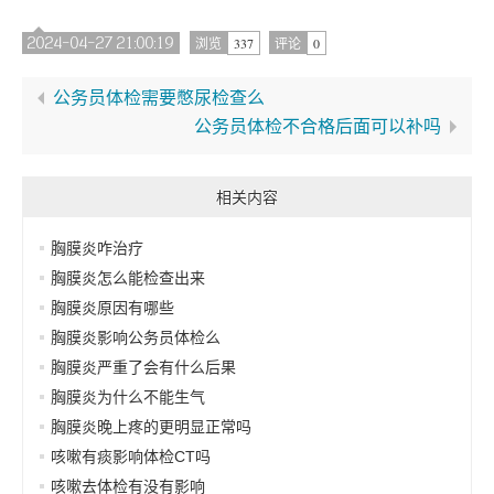
2024-04-27 21:00:19
337
0
浏览
评论
公务员体检需要憋尿检查么
公务员体检不合格后面可以补吗
相关内容
胸膜炎咋治疗
胸膜炎怎么能检查出来
胸膜炎原因有哪些
胸膜炎影响公务员体检么
胸膜炎严重了会有什么后果
胸膜炎为什么不能生气
胸膜炎晚上疼的更明显正常吗
咳嗽有痰影响体检CT吗
咳嗽去体检有没有影响