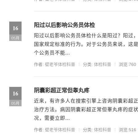
阳过以后影响公务员体检
16
阳过以后影响公务员体检什么是阳过？阳过
05月
国家规定标准的行为。对于公务员来说，这
个公务员不能...
作者:
壁老爷体检科普
分类:
体检科普
浏览:760
阴囊彩超正常但睾丸疼
16
近来，有许多人在搜索引擎上咨询阴囊彩超
05月
治疗方法。病因阴囊彩超正常但睾丸疼的症
况，需要立即...
作者:
壁老爷体检科普
分类:
体检科普
浏览:516