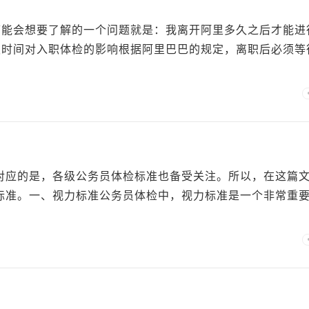
可能会想要了解的一个问题就是：我离开阿里多久之后才能进
职时间对入职体检的影响根据阿里巴巴的规定，离职后必须等
之对应的是，各级公务员体检标准也备受关注。所以，在这篇
格标准。一、视力标准公务员体检中，视力标准是一个非常重