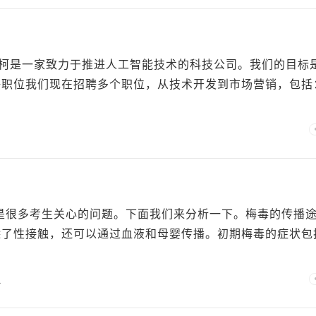
普柯是一家致力于推进人工智能技术的科技公司。我们的目标
聘职位我们现在招聘多个职位，从技术开发到市场营销，包括
这是很多考生关心的问题。下面我们来分析一下。梅毒的传播
除了性接触，还可以通过血液和母婴传播。初期梅毒的症状包
1