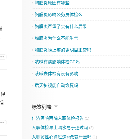
胸膜炎原因有哪些
胸膜炎影响公务员体检么
胸膜炎严重了会有什么后果
是
：
胸膜炎为什么不能生气
胸膜炎晚上疼的更明显正常吗
咳嗽有痰影响体检CT吗
咳嗽去体检有没有影响
后天斜视能自动恢复吗
途径
括
标签列表
仁济医院西院入职体检报告
(1)
入职体检早上喝水易于通过吗
(2)
入职窦性心律过速st改变严重吗
(1)