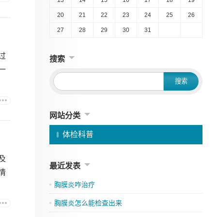
20
21
22
23
24
25
26
27
28
29
30
31
过
搜索
一
网站分类
体检科普
及
最近发表
情
胸膜炎咋治疗
胸膜炎怎么能检查出来