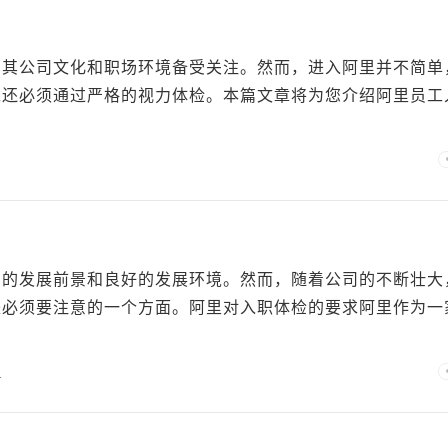
，其公司文化和职场环境备受关注。然而，进入阿里并不简单
工还必须通过严格的视力体检。本篇文章将为您介绍阿里员工
阔的发展前景和良好的发展环境。然而，随着公司的不断壮大
是必须要注意的一个方面。阿里对入职体检的要求阿里作为一
1