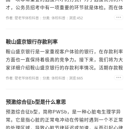
才，公务员招考中有一项重要的环节就是体检。而在体
检过程中，乙肝检测一直是备受关注的话题。公务员招
作者:
壁老爷体检科普
分类:
体检科普
浏览:452
考中乙...
鞍山盛京银行存款利率
鞍山盛京银行是一家重视客户体验的银行，在存款利率
方面也一直保持着极高的竞争力。接下来，我们将为大
家详细介绍鞍山盛京银行的存款利率情况。活期存款鞍
山盛京银行活期存款利率非常有吸引力，目前实行的是
作者:
壁老爷体检科普
分类:
体检科普
浏览:665
0.3%...
预激综合征b型是什么意思
预激综合征b型，简称PWSb，是一种心脏电生理学异
常。它是指心脏的正常电冲动在传输时遇到一个不正常
的处理区域，导致心脏节律延迟或加速，从而引起心律