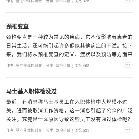
作者:
壁老爷体检科普
分类:
体检科普
浏览:326
量和延长...
颈椎变直
颈椎变直是一种较为常见的疾病，它不仅影响着患者的
日常生活，还可能引起许多疑似其他病症的不适。接下
来，我们将从颈椎变直的定义、症状以及预防等方面来
了解这一疾病。什么是颈椎变直？颈椎是人体最灵活的
作者:
壁老爷体检科普
分类:
体检科普
浏览:468
部位之一...
马士基入职体检没过
最近，有消息称马士基员工在入职体检中大规模不过
关，进而被取消工作资格，这一消息引起了公众的广泛
关注。究竟是什么原因导致这些员工没有通过体检呢？
下文将为大家一一解答。原因一：健康状况不佳首先，
作者:
壁老爷体检科普
分类:
体检科普
浏览:531
导致马士基...