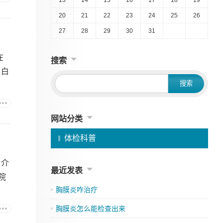
20
21
22
23
24
25
26
27
28
29
30
31
在
搜索
太白
网站分类
体检科普
家介
最近发表
院
胸膜炎咋治疗
胸膜炎怎么能检查出来