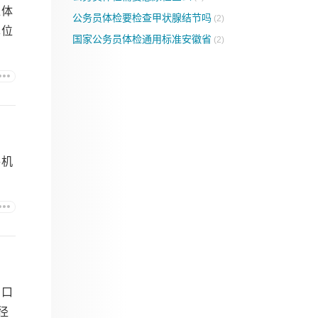
位体
公务员体检要检查甲状腺结节吗
(2)
单位
国家公务员体检通用标准安徽省
(2)
手机
的口
径