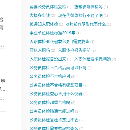
容县公务员体检复检
拔罐影响体检吗
(1)
(1)
大概多少钱
现在代替体检行不通了吧
(2)
(1)
检
被通知入职体检
ct肺部有阴影代表什么
(1)
(1)
骨
事业单位体检标准2019年
(1)
入职体检400元体检项目需要复查
(1)
可以入职吗
入职体检报告提前
(2)
(2)
入职体检报告没出来
入职体检要求做胸透
(2)
(2)
公务员体检不合格后面可以补吗
(2)
公务员体检不合格应对
(2)
和地
公务员体检不合格有哪些项目
(2)
..
公务员体检查心率用什么仪器
(2)
公务员体检超重合格吗
(2)
公务员体检肺通气能过吗
(2)
公务员体检复检肯定过不去
(2)
公务员体检需要憋尿检查么
(2)