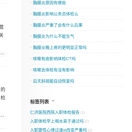
胸膜炎原因有哪些
胸膜炎影响公务员体检么
胸膜炎严重了会有什么后果
髋
关
胸膜炎为什么不能生气
胸膜炎晚上疼的更明显正常吗
咳嗽有痰影响体检CT吗
咳嗽去体检有没有影响
后天斜视能自动恢复吗
间的
体检
标签列表
仁济医院西院入职体检报告
(1)
入职体检早上喝水易于通过吗
(2)
入职窦性心律过速st改变严重吗
(1)