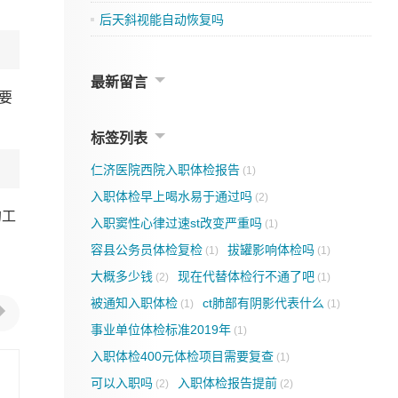
后天斜视能自动恢复吗
最新留言
要
标签列表
仁济医院西院入职体检报告
(1)
入职体检早上喝水易于通过吗
(2)
的工
入职窦性心律过速st改变严重吗
(1)
容县公务员体检复检
拔罐影响体检吗
(1)
(1)
大概多少钱
现在代替体检行不通了吧
(2)
(1)
被通知入职体检
ct肺部有阴影代表什么
(1)
(1)
事业单位体检标准2019年
(1)
入职体检400元体检项目需要复查
(1)
可以入职吗
入职体检报告提前
(2)
(2)