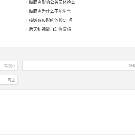
胸膜炎影响公务员体检么
胸膜炎为什么不能生气
咳嗽有痰影响体检CT吗
后天斜视能自动恢复吗
名称(*)
邮
网址