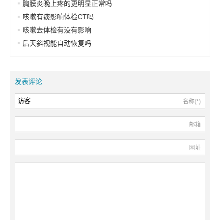
胸膜炎晚上疼的更明显正常吗
咳嗽有痰影响体检CT吗
咳嗽去体检有没有影响
后天斜视能自动恢复吗
发表评论
名称(*)
邮箱
网址