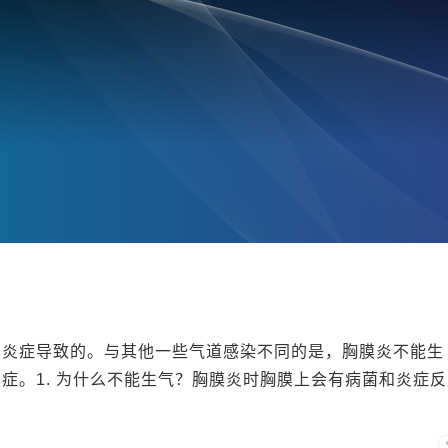
的炎症导致的。与其他一些气道感染不同的是，胸膜炎不能生
症。1. 为什么不能生气？胸膜炎时胸膜上会有病菌和炎症反