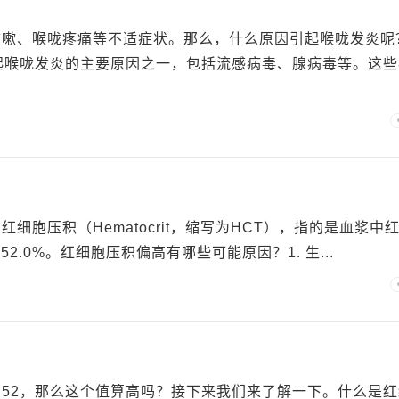
咳嗽、喉咙疼痛等不适症状。那么，什么原因引起喉咙发炎呢
引起喉咙发炎的主要原因之一，包括流感病毒、腺病毒等。这些
胞压积（Hematocrit，缩写为HCT），指的是血浆中
2.0%。红细胞压积偏高有哪些可能原因？1. 生...
52，那么这个值算高吗？接下来我们来了解一下。什么是红