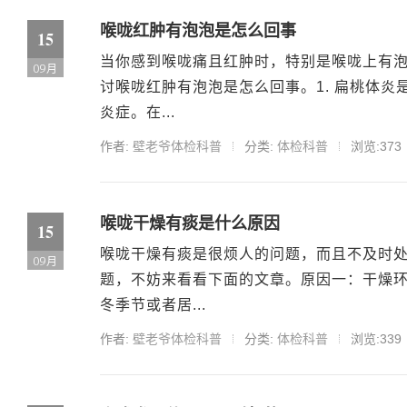
喉咙红肿有泡泡是怎么回事
15
当你感到喉咙痛且红肿时，特别是喉咙上有
09月
讨喉咙红肿有泡泡是怎么回事。1. 扁桃体
炎症。在...
作者:
壁老爷体检科普
分类:
体检科普
浏览:373
喉咙干燥有痰是什么原因
15
喉咙干燥有痰是很烦人的问题，而且不及时
09月
题，不妨来看看下面的文章。原因一：干燥
冬季节或者居...
作者:
壁老爷体检科普
分类:
体检科普
浏览:339