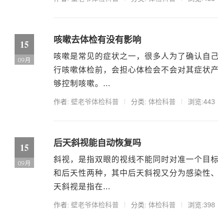
咳嗽去体检有没有影响
15
咳嗽是常见的症状之一，很多人为了确认自
09月
行咳嗽体检前，会担心体检会不会对其症状
够控制咳嗽。...
作者:
壁老爷体检科普
分类:
体检科普
浏览:443
后天斜视能自动恢复吗
15
斜视，是指双眼的视线不能同时对准一个目
09月
和后天性两种，其中后天斜视又分为感染性
天斜视是指在...
作者:
壁老爷体检科普
分类:
体检科普
浏览:398