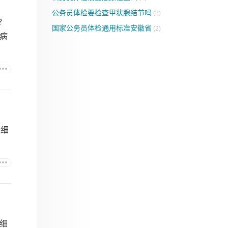
公务员体检要检查甲状腺结节吗
(2)
？
国家公务员体检通用标准安徽省
(2)
病
红细
细