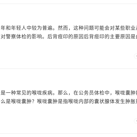
少年和年轻人中较为普遍。然而，这种问题可能会对某些职业
印对警察体检的影响。后背痘印的原因后背痘印的主要原因是
，是一种常见的喉咙疾病。那么，在公务员体检中，喉咙囊肿
什么是喉咙囊肿？喉咙囊肿是指喉咙内部的囊状腺体发生肿胀