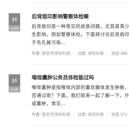
后背痘印影响警察体检嘛
15
后背痘印是一种常见的皮肤问题，尤其是青
09月
生影响，例如警察体检。下面将讨论后背痘
于毛孔被污垢...
作者:
壁老爷体检科普
分类:
体检科普
浏览:368
喉咙囊肿公务员体检能过吗
15
喉咙囊肿是指喉咙内部的囊状腺体发生肿胀
09月
否通过呢？下面，我们就来一起了解一下。
成囊肿，常见...
作者:
壁老爷体检科普
分类:
体检科普
浏览:371