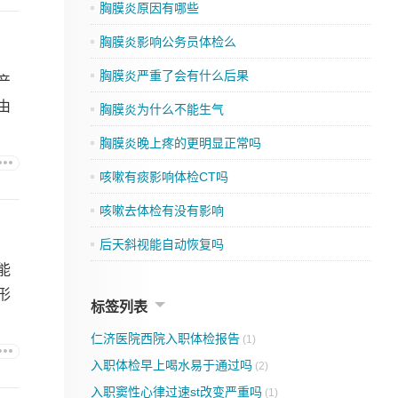
胸膜炎原因有哪些
胸膜炎影响公务员体检么
胸膜炎严重了会有什么后果
产
由
胸膜炎为什么不能生气
胸膜炎晚上疼的更明显正常吗
咳嗽有痰影响体检CT吗
咳嗽去体检有没有影响
后天斜视能自动恢复吗
能
形
标签列表
仁济医院西院入职体检报告
(1)
入职体检早上喝水易于通过吗
(2)
入职窦性心律过速st改变严重吗
(1)