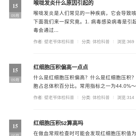
喉咙发炎什么原因引起的
15
喉咙发炎是人们常见的一种疾病，它会导致
09月
下面我们来一探究竟。1. 病毒感染病毒是
毒会通过...
作者:
壁老爷体检科普
分类:
体检科普
浏览:369
红细胞压积偏高一点点
15
什么是红细胞压积偏高？什么是红细胞压积？红细
09月
胞占总体积百分比。常用指标之一为44.0%～5
作者:
壁老爷体检科普
分类:
体检科普
浏览:314
红细胞压积52算高吗
15
在做血常规检查时可能会发现红细胞压积值为
09月