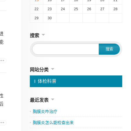
22
23
24
25
26
27
28
29
30
进
搜索
能
网站分类
体检科普
性
最近发表
后
胸膜炎咋治疗
胸膜炎怎么能检查出来