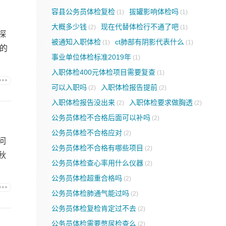
容县公务员体检复检
拔罐影响体检吗
(1)
(1)
大概多少钱
现在代替体检行不通了吧
(2)
(1)
探
被通知入职体检
ct肺部有阴影代表什么
(1)
(1)
的
事业单位体检标准2019年
(1)
入职体检400元体检项目需要复查
(1)
可以入职吗
入职体检报告提前
(2)
(2)
入职体检报告没出来
入职体检要求做胸透
(2)
(2)
公务员体检不合格后面可以补吗
(2)
公务员体检不合格应对
(2)
问
公务员体检不合格有哪些项目
(2)
秋
公务员体检查心率用什么仪器
(2)
公务员体检超重合格吗
(2)
公务员体检肺通气能过吗
(2)
公务员体检复检肯定过不去
(2)
公务员体检需要憋尿检查么
(2)