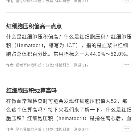
作者:
壁老爷体检科普
分类:
体检科普
浏览:371
会通过...
红细胞压积偏高一点点
什么是红细胞压积偏高？什么是红细胞压积？红细胞压
积（Hematocrit，缩写为HCT），指的是血浆中红细
胞占总体积百分比。常用指标之一为44.0%～52.0%。
红细胞压积偏高有哪些可能原因？1. 生...
作者:
壁老爷体检科普
分类:
体检科普
浏览:317
红细胞压积52算高吗
在做血常规检查时可能会发现红细胞压积值为52，那
么这个值算高吗？接下来我们来了解一下。什么是红细
胞压积？红细胞压积（hematocrit）是指在离心后，血
液中红细胞占总体积的百分比。一般情况下，成年男...
作者:
壁老爷体检科普
分类:
体检科普
浏览:322