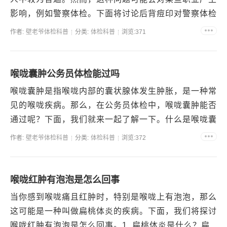
影响，例如警察体检。下面将讨论后背痘印对警察体检
的影响。后背痘印的原因后背痘印的主要原因是由于毛
作者:
壁老爷体检科普
分类:
体检科普
浏览:371
孔被污垢...
喉咙囊肿公务员体检能过吗
喉咙囊肿是指喉咙内部的囊状腺体发生肿胀，是一种常
见的喉咙疾病。那么，在公务员体检中，喉咙囊肿能否
通过呢？下面，我们就来一起了解一下。什么是喉咙囊
肿？喉咙囊肿是指喉咙内部的囊状腺体发生肿胀形成囊
作者:
壁老爷体检科普
分类:
体检科普
浏览:372
肿，常见...
喉咙红肿有泡泡是怎么回事
当你感到喉咙痛且红肿时，特别是喉咙上有泡泡，那么
这可能是一种叫做扁桃体炎的疾病。下面，我们将探讨
喉咙红肿有泡泡是怎么回事。1. 扁桃体炎是什么？扁