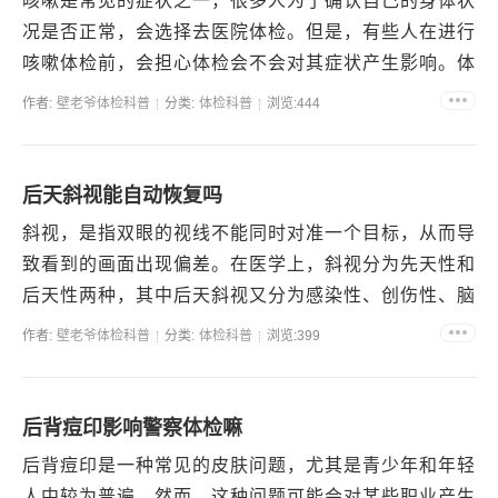
咳嗽是常见的症状之一，很多人为了确认自己的身体状
况是否正常，会选择去医院体检。但是，有些人在进行
咳嗽体检前，会担心体检会不会对其症状产生影响。体
检前是否能吃药？有些人会在体检前吃药，希望能够控
作者:
壁老爷体检科普
分类:
体检科普
浏览:444
制咳嗽。...
后天斜视能自动恢复吗
斜视，是指双眼的视线不能同时对准一个目标，从而导
致看到的画面出现偏差。在医学上，斜视分为先天性和
后天性两种，其中后天斜视又分为感染性、创伤性、脑
外伤后、药物性等多个类型。什么是后天斜视？后天斜
作者:
壁老爷体检科普
分类:
体检科普
浏览:399
视是指在...
后背痘印影响警察体检嘛
后背痘印是一种常见的皮肤问题，尤其是青少年和年轻
人中较为普遍。然而，这种问题可能会对某些职业产生