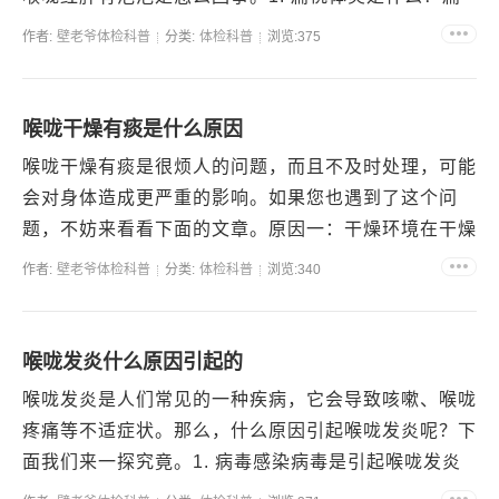
桃体炎是指扁桃体发炎，通常是由病毒或细菌引起的炎
作者:
壁老爷体检科普
分类:
体检科普
浏览:375
症。在...
喉咙干燥有痰是什么原因
喉咙干燥有痰是很烦人的问题，而且不及时处理，可能
会对身体造成更严重的影响。如果您也遇到了这个问
题，不妨来看看下面的文章。原因一：干燥环境在干燥
环境中呆久了，喉咙容易出现干燥的情况。例如，秋冬
作者:
壁老爷体检科普
分类:
体检科普
浏览:340
季节或者居...
喉咙发炎什么原因引起的
喉咙发炎是人们常见的一种疾病，它会导致咳嗽、喉咙
疼痛等不适症状。那么，什么原因引起喉咙发炎呢？下
面我们来一探究竟。1. 病毒感染病毒是引起喉咙发炎
的主要原因之一，包括流感病毒、腺病毒等。这些病毒